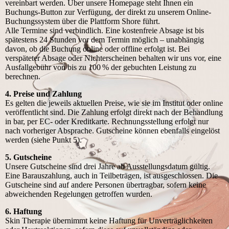
vereinbart werden. Über unsere Homepage steht Ihnen ein
Buchungs-Button zur Verfügung, der direkt zu unserem Online-
Buchungssystem über die Plattform Shore führt.
Alle Termine sind verbindlich. Eine kostenfreie Absage ist bis
spätestens 24 Stunden vor dem Termin möglich – unabhängig
davon, ob die Buchung online oder offline erfolgt ist. Bei
verspäteter Absage oder Nichterscheinen behalten wir uns vor, eine
Ausfallgebühr von bis zu 100 % der gebuchten Leistung zu
berechnen.
4. Preise und Zahlung
Es gelten die jeweils aktuellen Preise, wie sie im Institut oder online
veröffentlicht sind. Die Zahlung erfolgt direkt nach der Behandlung
in bar, per EC- oder Kreditkarte. Rechnungsstellung erfolgt nur
nach vorheriger Absprache. Gutscheine können ebenfalls eingelöst
werden (siehe Punkt 5).
5. Gutscheine
Unsere Gutscheine sind drei Jahre ab Ausstellungsdatum gültig.
Eine Barauszahlung, auch in Teilbeträgen, ist ausgeschlossen. Die
Gutscheine sind auf andere Personen übertragbar, sofern keine
abweichenden Regelungen getroffen wurden.
6. Haftung
Skin Therapie übernimmt keine Haftung für Unverträglichkeiten