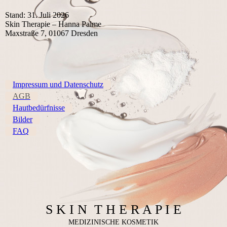
Stand: 31. Juli 2026
Skin Therapie – Hanna Palme
Maxstraße 7, 01067 Dresden
Impressum und Datenschutz
AGB
Hautbedürfnisse
Bilder
FAQ
S K I N T H E R A P I E
MEDIZINISCHE KOSMETIK