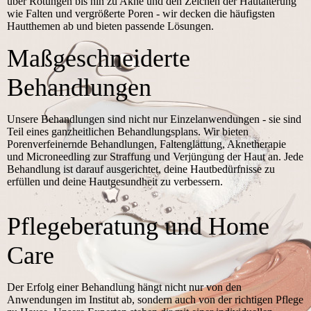
über Rötungen bis hin zu Akne und den Zeichen der Hautalterung
wie Falten und vergrößerte Poren - wir decken die häufigsten
Hautthemen ab und bieten passende Lösungen.
Maßgeschneiderte
Behandlungen
Unsere Behandlungen sind nicht nur Einzelanwendungen - sie sind
Teil eines ganzheitlichen Behandlungsplans. Wir bieten
Porenverfeinernde Behandlungen, Faltenglättung, Aknetherapie
und Microneedling zur Straffung und Verjüngung der Haut an. Jede
Behandlung ist darauf ausgerichtet, deine Hautbedürfnisse zu
erfüllen und deine Hautgesundheit zu verbessern.
Pflegeberatung und Home
Care
Der Erfolg einer Behandlung hängt nicht nur von den
Anwendungen im Institut ab, sondern auch von der richtigen Pflege